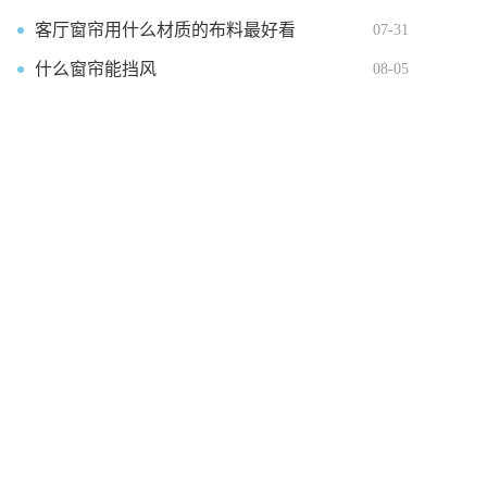
客厅窗帘用什么材质的布料最好看
07-31
什么窗帘能挡风
08-05