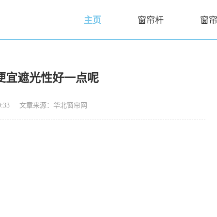
主页
窗帘杆
窗
便宜遮光性好一点呢
:33
文章来源：华北窗帘网