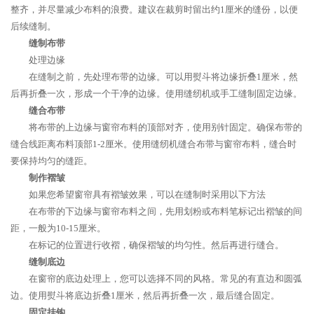
整齐，并尽量减少布料的浪费。建议在裁剪时留出约1厘米的缝份，以便
后续缝制。
缝制布带
处理边缘
在缝制之前，先处理布带的边缘。可以用熨斗将边缘折叠1厘米，然
后再折叠一次，形成一个干净的边缘。使用缝纫机或手工缝制固定边缘。
缝合布带
将布带的上边缘与窗帘布料的顶部对齐，使用别针固定。确保布带的
缝合线距离布料顶部1-2厘米。使用缝纫机缝合布带与窗帘布料，缝合时
要保持均匀的缝距。
制作褶皱
如果您希望窗帘具有褶皱效果，可以在缝制时采用以下方法
在布带的下边缘与窗帘布料之间，先用划粉或布料笔标记出褶皱的间
距，一般为10-15厘米。
在标记的位置进行收褶，确保褶皱的均匀性。然后再进行缝合。
缝制底边
在窗帘的底边处理上，您可以选择不同的风格。常见的有直边和圆弧
边。使用熨斗将底边折叠1厘米，然后再折叠一次，最后缝合固定。
固定挂钩