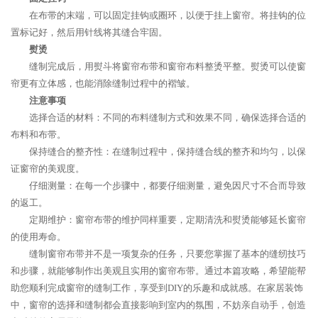
在布带的末端，可以固定挂钩或圈环，以便于挂上窗帘。将挂钩的位
置标记好，然后用针线将其缝合牢固。
熨烫
缝制完成后，用熨斗将窗帘布带和窗帘布料整烫平整。熨烫可以使窗
帘更有立体感，也能消除缝制过程中的褶皱。
注意事项
选择合适的材料：不同的布料缝制方式和效果不同，确保选择合适的
布料和布带。
保持缝合的整齐性：在缝制过程中，保持缝合线的整齐和均匀，以保
证窗帘的美观度。
仔细测量：在每一个步骤中，都要仔细测量，避免因尺寸不合而导致
的返工。
定期维护：窗帘布带的维护同样重要，定期清洗和熨烫能够延长窗帘
的使用寿命。
缝制窗帘布带并不是一项复杂的任务，只要您掌握了基本的缝纫技巧
和步骤，就能够制作出美观且实用的窗帘布带。通过本篇攻略，希望能帮
助您顺利完成窗帘的缝制工作，享受到DIY的乐趣和成就感。在家居装饰
中，窗帘的选择和缝制都会直接影响到室内的氛围，不妨亲自动手，创造