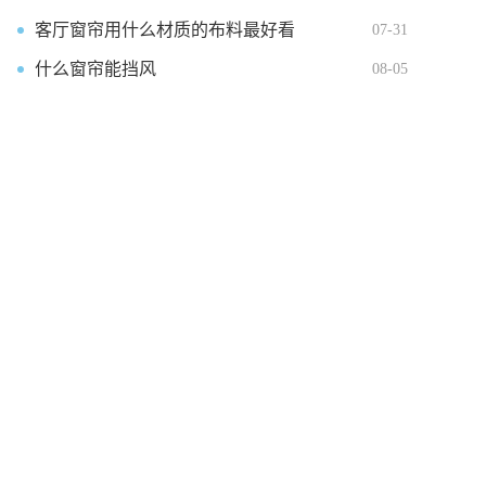
客厅窗帘用什么材质的布料最好看
07-31
什么窗帘能挡风
08-05