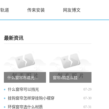
帘轨道
传来安装
网友博文
最新资讯
什么窗帘布遮光效果好一点呢
窗帘s钩怎么挂
什么窗帘可以挡光
07-29
挂钩窗帘怎样穿挂钩小褶穿
07-30
环保窗帘选什么材质
07-31