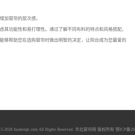
增加窗帘的层次感。
虑其功能性和易打理性。通过了解不同布料的特点和风格搭配，
能够帮助您在选购窗帘时做出明智的决定，让阳台成为您最爱的
015-2026 huabeiqk.com All Rights Reserved. 华北窗帘网 版权所有
鄂ICP备202